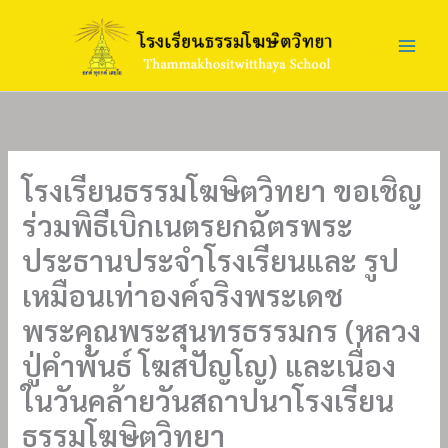
Skip
to
content
โรงเรียนธรรมโฆษิตวิทยา ขอเชิญ
ร่วมพิธีเบิกเนตรยกฉัตรพระ
ประธานประจำโรงเรียนและ รูป
เหมือนเท่าองค์จริงพระเดช
พระคุณพระสุนทรธรรมกร (หลวง
ปู่คำพันธ์ โฆสปัญโญ) และเนื่อง
ในวันคล้ายวันสถาปนาโรงเรียน
ธรรมโฆษิตวิทยา