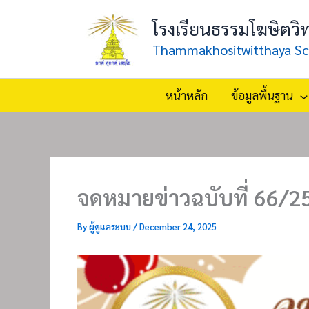
Skip
โรงเรียนธรรมโฆษิตวิ
to
content
Thammakhositwitthaya Sc
หน้าหลัก
ข้อมูลพื้นฐาน
จดหมายข่าวฉบับที่ 66/2
By
ผู้ดูแลระบบ
/
December 24, 2025