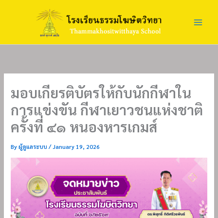
Skip
to
content
มอบเกียรติบัตรให้กับนักกีฬาใน
การแข่งขัน กีฬาเยาวชนแห่งชาติ
ครั้งที่ ๔๑ หนองหารเกมส์
By
ผู้ดูแลระบบ
/
January 19, 2026