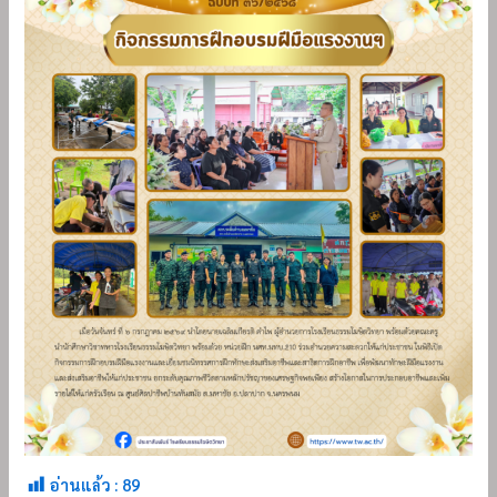
อ่านแล้ว :
89