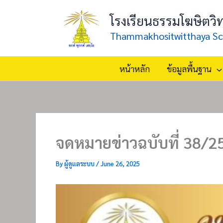
Skip
โรงเรียนธรรมโฆษิตวิ
to
content
Thammakhositwitthaya Sc
หน้าหลัก
ข้อมูลพื้นฐาน
จดหมายข่าวฉบับที่ 38/2
By
ผู้ดูแลระบบ
/
June 26, 2025