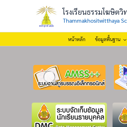
Skip
โรงเรียนธรรมโฆษิตวิ
to
content
Thammakhositwitthaya Sc
หน้าหลัก
ข้อมูลพื้นฐาน