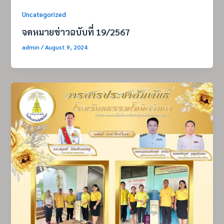
Uncategorized
จดหมายข่าวฉบับที่ 19/2567
admin
/
August 9, 2024