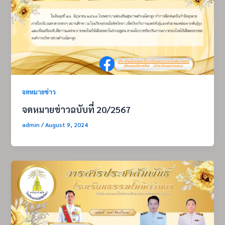
จดหมายข่าว
จดหมายข่าวฉบับที่ 20/2567
admin
/
August 9, 2024