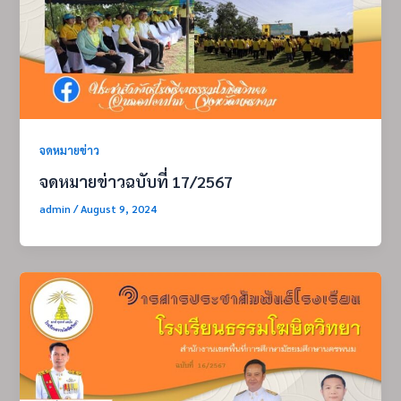
จดหมายข่าว
จดหมายข่าวฉบับที่ 17/2567
admin
/
August 9, 2024