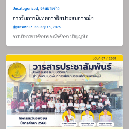
,
Uncategorized
จดหมายข่าว
การรับการนิเทศการฝึกประสบการณ์ฯ
ผู้ดูแลระบบ
/
January 15, 2026
การบริหารการศึกษาของนักศึกษา ปริญญาโท