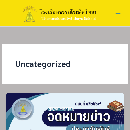
Skip
to
content
Uncategorized